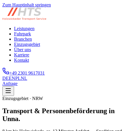
Zum Hauptinhalt springen
Leistungen
Fuhrpark
Branchen
Einzugsgebiet
Über uns
Karriere
Kontakt
+49 2301 9617031
DE
EN
PL
NL
Anfrage
Einzugsgebiet · NRW
Transport & Personenbeförderung in
Unna.