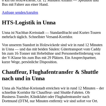
8 km bis Holzwickede, ca. 12 Minuten Anfahrt — Spedition und
Bus mit Fahrer aus einer Hand.
Anfrage senden
Anrufen
HTS-Logistik in Unna
Unna ist Nachbar-Kreisstadt — Standardfracht und Kurier-Touren
mehrfach täglich. Schnellster Versand-Korridor.
Von unserem Standort in Holzwickede sind wir in rund 12 Minuten
in Unna — und das mit beiden Säulen: Gütertransport vom Caddy
bis zum 16-Tonner mit Hebebühne und Personenbeförderung von
der V-Klasse bis zum Bus mit 29 Plätzen. Ein Ansprechpartner,
kurze Wege, persönliche Disposition.
Chauffeur, Flughafentransfer & Shuttle
nach und in Unna
Unna als Nachbar-Kreisstadt erreichen wir in rund 12 Minuten – der
schnellste Korridor für Chauffeur- und Shuttle-Fahrten. Ob
Business-Transfer, Klinikfahrt oder Flughafentransfer nach
Dortmund (DTM, nur Minuten entfernt): wir sind sofort vor Ort.