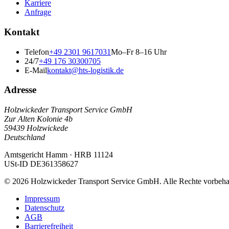
Karriere
Anfrage
Kontakt
Telefon
+49 2301 9617031
Mo–Fr 8–16 Uhr
24/7
+49 176 30300705
E-Mail
kontakt@hts-logistik.de
Adresse
Holzwickeder Transport Service GmbH
Zur Alten Kolonie 4b
59439
Holzwickede
Deutschland
Amtsgericht Hamm
·
HRB 11124
USt-ID
DE361358627
©
2026
Holzwickeder Transport Service GmbH
.
Alle Rechte vorbeha
Impressum
Datenschutz
AGB
Barrierefreiheit