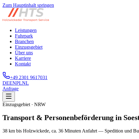
Zum Hauptinhalt springen
Leistungen
Fuhrpark
Branchen
Einzugsgebiet
Über uns
Karriere
Kontakt
+49 2301 9617031
DE
EN
PL
NL
Anfrage
Einzugsgebiet · NRW
Transport & Personenbeförderung in Soest
38 km bis Holzwickede, ca. 36 Minuten Anfahrt — Spedition und Bus