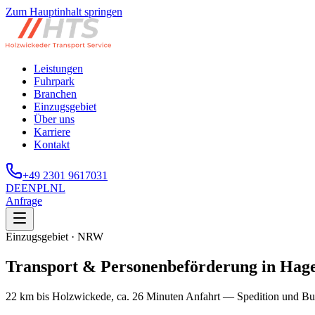
Zum Hauptinhalt springen
Leistungen
Fuhrpark
Branchen
Einzugsgebiet
Über uns
Karriere
Kontakt
+49 2301 9617031
DE
EN
PL
NL
Anfrage
Einzugsgebiet · NRW
Transport & Personenbeförderung in Hag
22 km bis Holzwickede, ca. 26 Minuten Anfahrt — Spedition und Bus