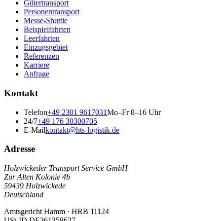
Gütertransport
Personentransport
Messe-Shuttle
Beispielfahrten
Leerfahrten
Einzugsgebiet
Referenzen
Karriere
Anfrage
Kontakt
Telefon
+49 2301 9617031
Mo–Fr 8–16 Uhr
24/7
+49 176 30300705
E-Mail
kontakt@hts-logistik.de
Adresse
Holzwickeder Transport Service GmbH
Zur Alten Kolonie 4b
59439
Holzwickede
Deutschland
Amtsgericht Hamm
·
HRB 11124
USt-ID
DE361358627