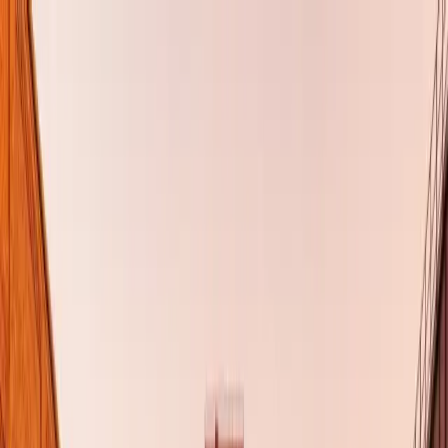
Naar hoofdinhoud
Diensten
Wagenpark
Sectoren
Werkgebied
Over ons
Carrière
Contact
+49 2301 9617031
DE
EN
PL
NL
Offerte aanvragen
Einzugsgebiet
Ab Holzwickede — regional und
deutschlandweit.